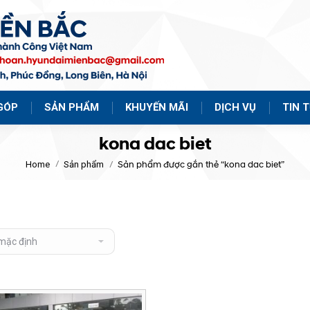
GÓP
SẢN PHẨM
KHUYẾN MÃI
DỊCH VỤ
TIN 
kona dac biet
Home
Sản phẩm
Sản phẩm được gắn thẻ “kona dac biet”