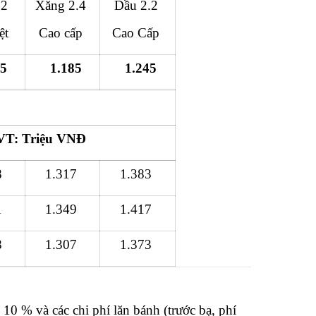
.2
Xăng 2.4
Dầu 2.2
ệt
Cao cấp
Cao Cấp
95
1.185
1.245
ĐVT: Triệu VNĐ
8
1.317
1.383
1
1.349
1.417
8
1.307
1.373
0 % và các chi phí lăn bánh (trước bạ, phí