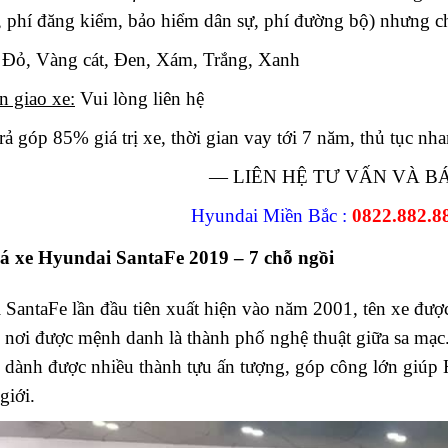
 phí đăng kiểm, bảo hiểm dân sự, phí đường bộ) nhưng ch
Đỏ, Vàng cát, Đen, Xám, Trắng, Xanh
n giao xe:
Vui lòng liên hệ
rả góp 85% giá trị xe, thời gian vay tới 7 năm, thủ tục nh
— LIÊN HỆ TƯ VẤN VÀ B
Hyundai Miền Bắc :
0822.882.8
á xe Hyundai SantaFe 2019 – 7 chỗ ngồi
SantaFe lần đầu tiên xuất hiện vào năm 2001, tên xe đư
 nơi được mệnh danh là thành phố nghệ thuật giữa sa mạc.
 dành được nhiều thành tựu ấn tượng, góp công lớn giúp 
giới.