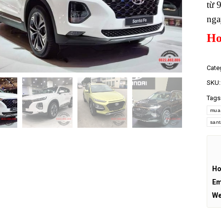
từ 
nga
Ho
Cate
SKU
Tags
mua
sant
Ho
Em
We