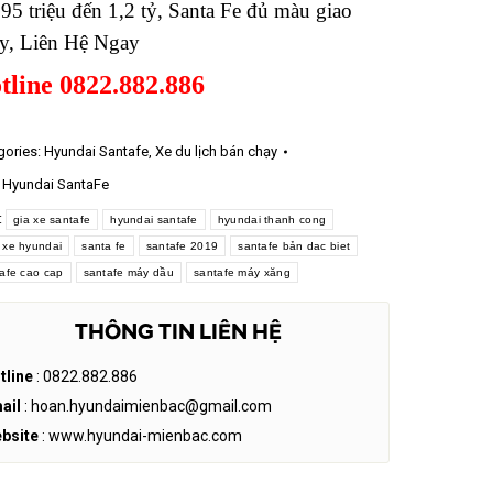
995 triệu đến 1,2 tỷ, Santa Fe đủ màu giao
y, Liên Hệ Ngay
tline 0822.882.886
gories:
Hyundai Santafe
,
Xe du lịch bán chạy
:
Hyundai SantaFe
:
gia xe santafe
hyundai santafe
hyundai thanh cong
 xe hyundai
santa fe
santafe 2019
santafe bản dac biet
afe cao cap
santafe máy dầu
santafe máy xăng
THÔNG TIN LIÊN HỆ
tline
: 0822.882.886
ail
: hoan.hyundaimienbac@gmail.com
bsite
: www.hyundai-mienbac.com