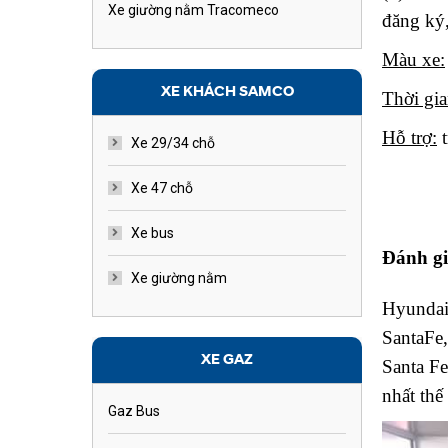
Xe giường nằm Tracomeco
đăng ký,
Màu xe:
XE KHÁCH SAMCO
Thời gia
Hỗ trợ:
t
Xe 29/34 chỗ
Xe 47 chỗ
Xe bus
Đánh gi
Xe giường nằm
Hyundai 
SantaFe,
XE GAZ
Santa Fe
nhất thế 
Gaz Bus