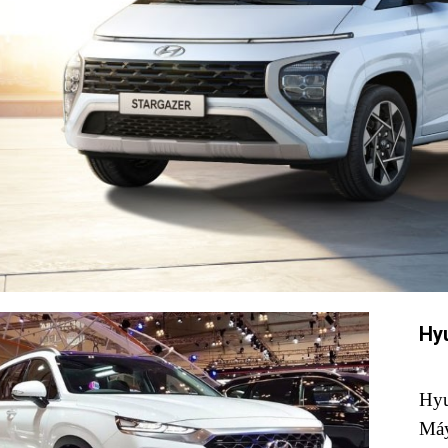
Hy
Hyu
Máy