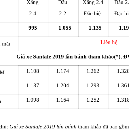
Xăng
Dầu
Xăng 2.4
Dầu 2
2.4
2.2
Đặc biệt
Đặc bi
995
1.055
1.135
1.1
Liên hệ
 mãi
Giá xe Santafe 2019 lăn bánh tham khảo(*), 
1.108
1.174
1.262
1.32
CM
1.137
1.204
1.293
1.36
1.098
1.164
1.252
1.31
h
chú:
Giá xe Santafe 2019 lăn bánh
tham khảo đã bao gồm 1