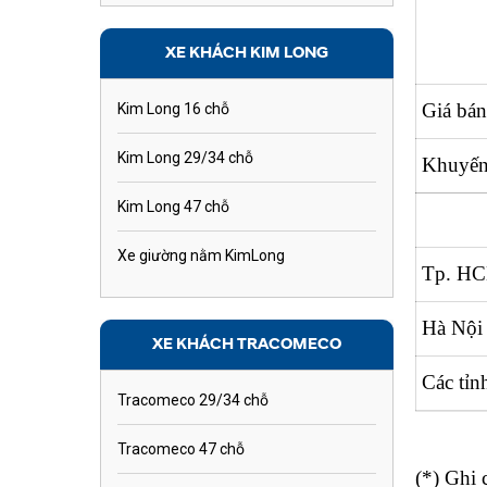
XE KHÁCH KIM LONG
Giá bán
Kim Long 16 chỗ
Kim Long 29/34 chỗ
Khuyến
Kim Long 47 chỗ
Xe giường nằm KimLong
Tp. H
Hà Nội
XE KHÁCH TRACOMECO
Các tỉn
Tracomeco 29/34 chỗ
Tracomeco 47 chỗ
(*) Ghi 