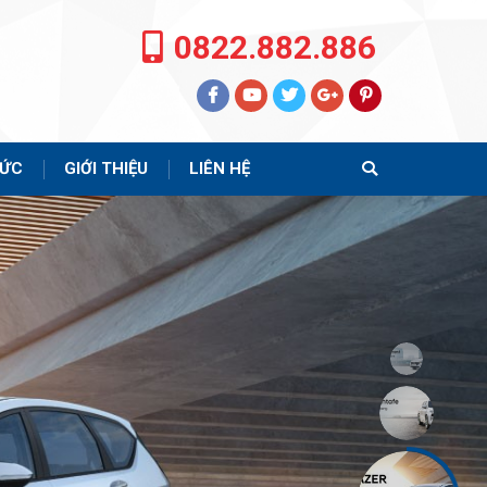
0822.882.886
TỨC
GIỚI THIỆU
LIÊN HỆ
Search: