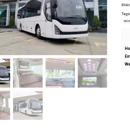
khác
Tags
MOB
Ho
Em
We