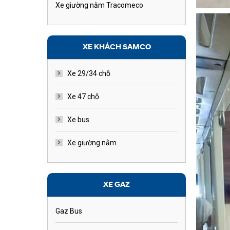
Xe giường nằm Tracomeco
XE KHÁCH SAMCO
Xe 29/34 chỗ
Xe 47 chỗ
Xe bus
Xe giường nằm
XE GAZ
Gaz Bus