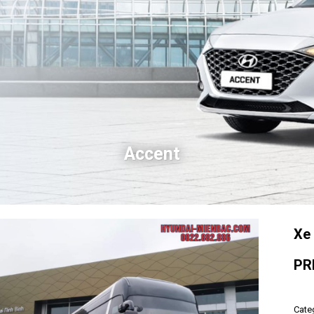
Accent
Xe
PR
Cate