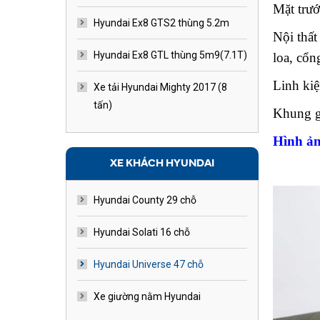
Mặt trướ
Hyundai Ex8 GTS2 thùng 5.2m
Nội thất
Hyundai Ex8 GTL thùng 5m9(7.1T)
loa, cổn
Linh ki
Xe tải Hyundai Mighty 2017 (8
tấn)
Khung g
Hình ả
XE KHÁCH HYUNDAI
Hyundai County 29 chỗ
Hyundai Solati 16 chỗ
Hyundai Universe 47 chỗ
Xe giường nằm Hyundai