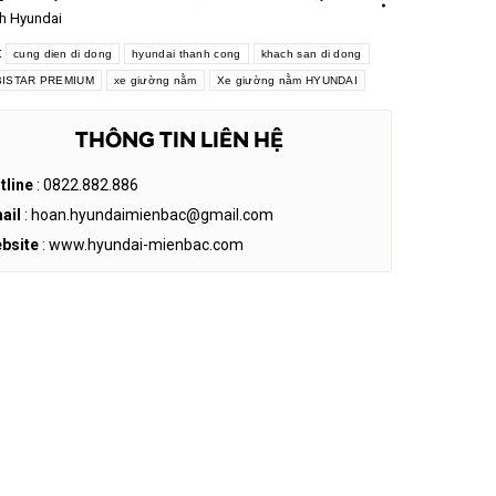
h Hyundai
:
cung dien di dong
hyundai thanh cong
khach san di dong
ISTAR PREMIUM
xe giường nằm
Xe giường nằm HYUNDAI
THÔNG TIN LIÊN HỆ
tline
: 0822.882.886
ail
: hoan.hyundaimienbac@gmail.com
bsite
: www.hyundai-mienbac.com