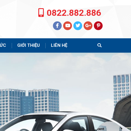
0822.882.886
TỨC
GIỚI THIỆU
LIÊN HỆ
Search: