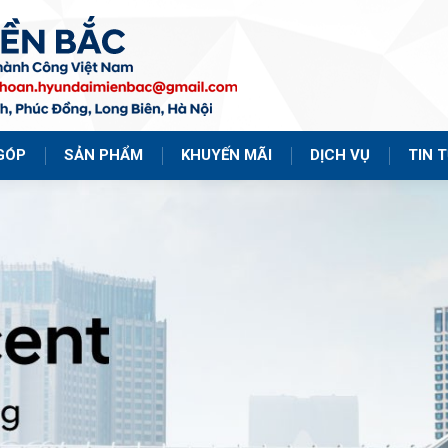
GÓP
SẢN PHẨM
KHUYẾN MÃI
DỊCH VỤ
TIN 