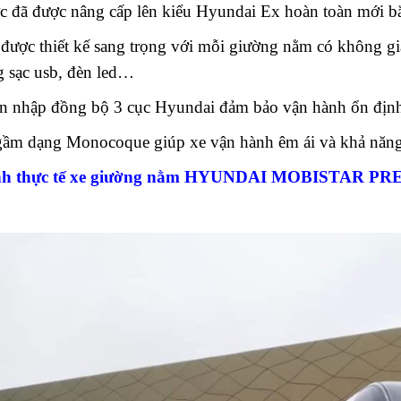
c đã được nâng cấp lên kiểu Hyundai Ex hoàn toàn mới b
 được thiết kế sang trọng với mỗi giường nằm có không gia
g sạc usb, đèn led…
ện nhập đồng bộ 3 cục Hyundai đảm bảo vận hành ổn định
ầm dạng Monocoque giúp xe vận hành êm ái và khả năng 
nh thực tế xe giường nằm HYUNDAI MOBISTAR P