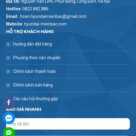
Địa chỉ
: Nguyễn Văn Linh, Phúc Đồng, Long Biên, Hà Nội
Hotline
: 0822.882.886
Email
: hoan.hyundaimienbac@gmail.com
Website
: hyundai-mienbac.com
HỖ TRỢ KHÁCH HÀNG
Hướng dẫn đặt hàng
Phương thức vận chuyển
Chính sách thanh toán
Chính sách bán hàng
Các câu hỏi thường gặp
BÁO GIÁ NHANH