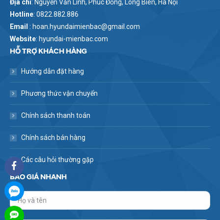
Địa chỉ
: Nguyễn Văn Linh, Phúc Đồng, Long Biên, Hà Nội
Hotline
: 0822.882.886
Email
: hoan.hyundaimienbac@gmail.com
Website
: hyundai-mienbac.com
HỖ TRỢ KHÁCH HÀNG
Hướng dẫn đặt hàng
Phương thức vận chuyển
Chính sách thanh toán
Chính sách bán hàng
Các câu hỏi thường gặp
BÁO GIÁ NHANH