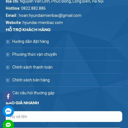
Địa chỉ
: Nguyễn Văn Linh, Phúc Đồng, Long Biên, Hà Nội
Hotline
: 0822.882.886
Email
: hoan.hyundaimienbac@gmail.com
Website
: hyundai-mienbac.com
HỖ TRỢ KHÁCH HÀNG
Hướng dẫn đặt hàng
Phương thức vận chuyển
Chính sách thanh toán
Chính sách bán hàng
Các câu hỏi thường gặp
BÁO GIÁ NHANH