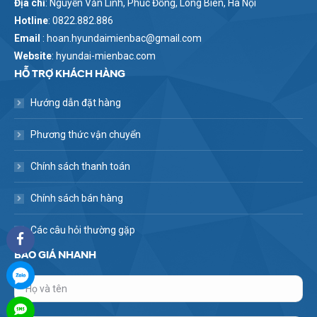
Địa chỉ
: Nguyễn Văn Linh, Phúc Đồng, Long Biên, Hà Nội
Hotline
: 0822.882.886
Email
: hoan.hyundaimienbac@gmail.com
Website
: hyundai-mienbac.com
HỖ TRỢ KHÁCH HÀNG
Hướng dẫn đặt hàng
Phương thức vận chuyển
Chính sách thanh toán
Chính sách bán hàng
Các câu hỏi thường gặp
BÁO GIÁ NHANH