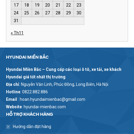
17
18
19
20
21
22
23
24
25
26
27
28
29
30
31
« Th11
HYUNDAI MIỀN BẮC
Hyundai Miền Bắc – Cung cấp các loại ô tô, xe tải, xe khách
Hyundai giá tốt nhất thị trường
Địa chỉ
: Nguyễn Văn Linh, Phúc Đồng, Long Biên, Hà Nội
Hotline
: 0822.882.886
Email
: hoan.hyundaimienbac@gmail.com
Website
: hyundai-mienbac.com
HỖ TRỢ KHÁCH HÀNG
Hướng dẫn đặt hàng