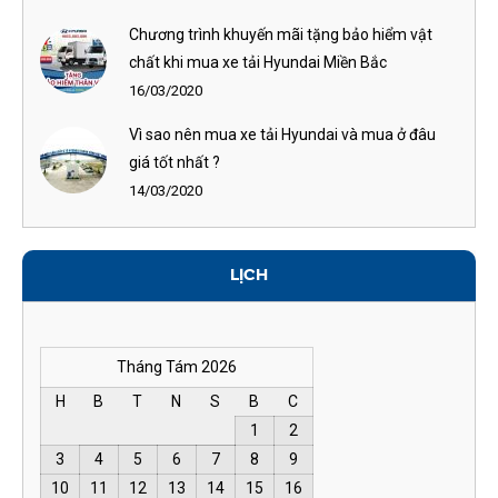
Chương trình khuyến mãi tặng bảo hiểm vật
chất khi mua xe tải Hyundai Miền Bắc
16/03/2020
Vì sao nên mua xe tải Hyundai và mua ở đâu
giá tốt nhất ?
14/03/2020
LỊCH
Tháng Tám 2026
H
B
T
N
S
B
C
1
2
3
4
5
6
7
8
9
10
11
12
13
14
15
16