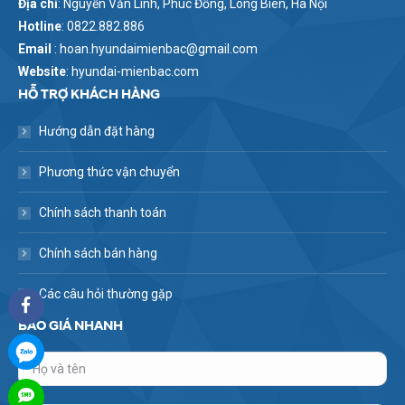
Địa chỉ
: Nguyễn Văn Linh, Phúc Đồng, Long Biên, Hà Nội
Hotline
: 0822.882.886
Email
: hoan.hyundaimienbac@gmail.com
Website
: hyundai-mienbac.com
HỖ TRỢ KHÁCH HÀNG
Hướng dẫn đặt hàng
Phương thức vận chuyển
Chính sách thanh toán
Chính sách bán hàng
Các câu hỏi thường gặp
BÁO GIÁ NHANH