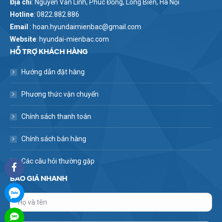
Địa chỉ
: Nguyễn Văn Linh, Phúc Đồng, Long Biên, Hà Nội
Hotline
: 0822.882.886
Email
: hoan.hyundaimienbac@gmail.com
Website
: hyundai-mienbac.com
HỖ TRỢ KHÁCH HÀNG
Hướng dẫn đặt hàng
Phương thức vận chuyển
Chính sách thanh toán
Chính sách bán hàng
Các câu hỏi thường gặp
BÁO GIÁ NHANH