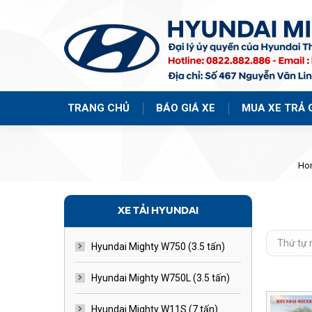
TRANG CHỦ
BÁO GIÁ XE
MUA XE TRẢ 
Ho
XE TẢI HYUNDAI
Hyundai Mighty W750 (3.5 tấn)
Hyundai Mighty W750L (3.5 tấn)
Hyundai Mighty W11S (7 tấn)