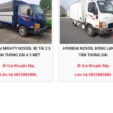
 MIGHTY N250SL XE TẢI 2.5
HYUNDAI N250SL ĐÔNG LẠN
ẤN THÙNG DÀI 4.3 MÉT
TẤN THÙNG DÀI
🎁 Giá Khuyến Mại
🎁 Giá Khuyến Mại
Liên hệ 0822882886
Liên hệ 0822882886