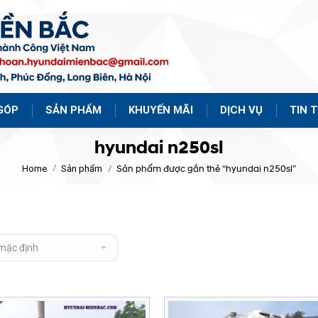
GÓP
SẢN PHẨM
KHUYẾN MÃI
DỊCH VỤ
TIN 
hyundai n250sl
Home
Sản phẩm
Sản phẩm được gắn thẻ “hyundai n250sl”