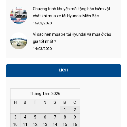
Chương trình khuyến mãi tặng bảo hiểm vật
chất khi mua xe tải Hyundai Miền Bắc
16/03/2020
Vì sao nên mua xe tải Hyundai và mua ở đâu
giá tốt nhất ?
14/03/2020
LỊCH
Tháng Tám 2026
H
B
T
N
S
B
C
1
2
3
4
5
6
7
8
9
10
11
12
13
14
15
16