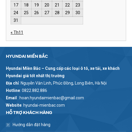
17
18
19
20
21
22
23
24
25
26
27
28
29
30
31
« Th11
HYUNDAI MIỀN BẮC
Hyundai Miền Bắc – Cung cấp các loại ô tô, xe tải, xe khách
Hyundai giá tốt nhất thị trường
Địa chỉ
: Nguyễn Văn Linh, Phúc Đồng, Long Biên, Hà Nội
Hotline
: 0822.882.886
Email
: hoan.hyundaimienbac@gmail.com
Website
: hyundai-mienbac.com
HỖ TRỢ KHÁCH HÀNG
Hướng dẫn đặt hàng