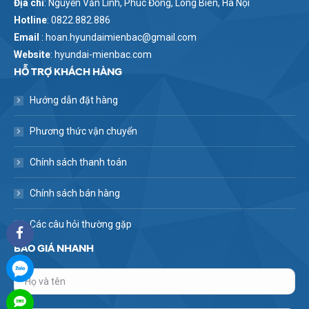
Địa chỉ
: Nguyễn Văn Linh, Phúc Đồng, Long Biên, Hà Nội
Hotline
: 0822.882.886
Email
: hoan.hyundaimienbac@gmail.com
Website
: hyundai-mienbac.com
HỖ TRỢ KHÁCH HÀNG
Hướng dẫn đặt hàng
Phương thức vận chuyển
Chính sách thanh toán
Chính sách bán hàng
Các câu hỏi thường gặp
BÁO GIÁ NHANH