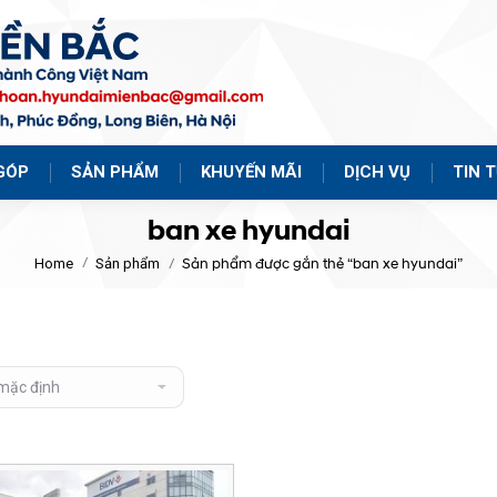
GÓP
SẢN PHẨM
KHUYẾN MÃI
DỊCH VỤ
TIN 
ban xe hyundai
Home
Sản phẩm
Sản phẩm được gắn thẻ “ban xe hyundai”