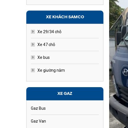
XE KHÁCH SAMCO
Xe 29/34 chỗ
Xe 47 chỗ
Xe bus
Xe giường nằm
XE GAZ
Gaz Bus
Gaz Van