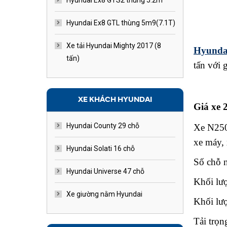
Hyundai Ex8 GTS2 thùng 5.2m
Hyundai Ex8 GTL thùng 5m9(7.1T)
Xe tải Hyundai Mighty 2017 (8
Hyund
a
tấn)
tấn với g
XE KHÁCH HYUNDAI
Giá xe 
Hyundai County 29 chỗ
Xe N250SL
xe máy,
Hyundai Solati 16 chỗ
Số chỗ 
Hyundai Universe 47 chỗ
Khối lươ
Xe giường nằm Hyundai
Khối lư
Tải trọ