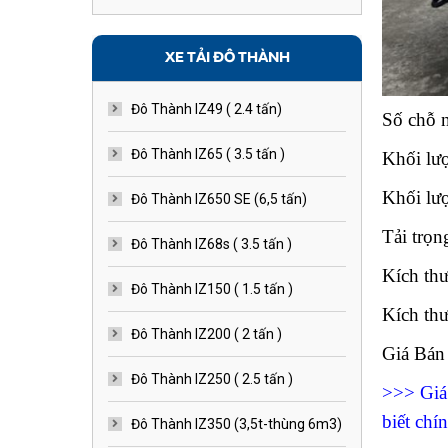
XE TẢI ĐÔ THÀNH
Đô Thành IZ49 ( 2.4 tấn)
Số chỗ 
Đô Thành IZ65 ( 3.5 tấn )
Khối lươ
Khối lư
Đô Thành IZ650 SE (6,5 tấn)
Tải tro
Đô Thành IZ68s ( 3.5 tấn )
Kích th
Đô Thành IZ150 ( 1.5 tấn )
Kích thư
Đô Thành IZ200 ( 2 tấn )
Giá Bá
Đô Thành IZ250 ( 2.5 tấn )
>>> Giá 
biết chí
Đô Thành IZ350 (3,5t-thùng 6m3)