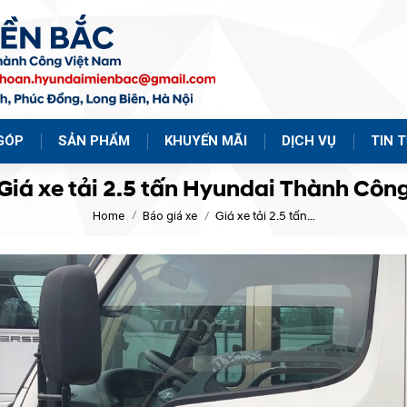
GÓP
SẢN PHẨM
KHUYẾN MÃI
DỊCH VỤ
TIN 
Giá xe tải 2.5 tấn Hyundai Thành Côn
Home
Báo giá xe
You are here:
Giá xe tải 2.5 tấn…