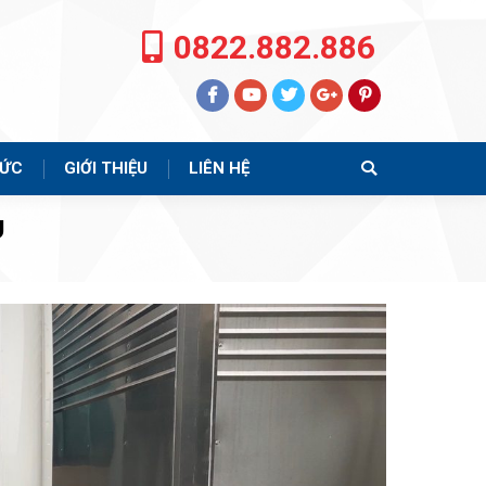
0822.882.886
TỨC
GIỚI THIỆU
LIÊN HỆ
Search:
g